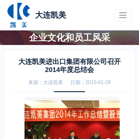
大连凯美
企业文化和员工风采
大连凯美进出口集团有限公司召开
2014年度总结会
来源：大连凯美 日期：2015-01-28