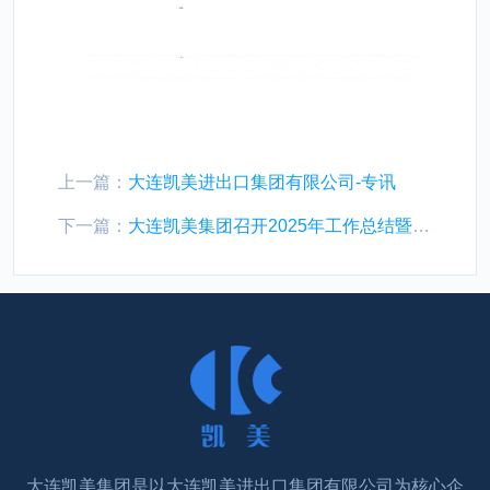
上一篇：
大连凯美进出口集团有限公司-专讯
下一篇：
大连凯美集团召开2025年工作总结暨股东大会
大连凯美集团是以大连凯美进出口集团有限公司为核心企