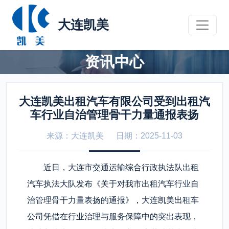
大连凯美
资讯中心
大连凯美出租汽车有限公司受到出租汽
车行业自治管理骨干力量通报表扬
来源：大连凯美 日期：2025-11-03
近日，大连市交通运输综合行政执法队出租
汽车执法大队发布《关于对我市出租汽车行业自
治管理骨干力量表扬的通报》，大连凯美出租车
公司凭借在行业治理与服务保障中的突出表现，