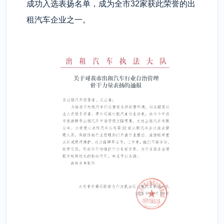
成功入选表扬名单，成为全市32家获此荣誉的出
租汽车企业之一。