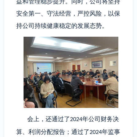
益和管理稳步提升。同时，公司将坚持
安全第一、守法经营，严控风险，以保
持公司持续健康稳定的发展态势。
会上，还通过了
年公司财务决
2024
算、利润分配报告；通过了
年监事
2024