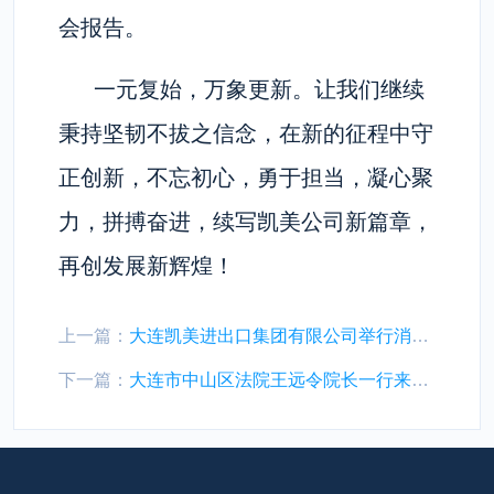
会报告。
一元复始，万象更新。让我们继续
秉持坚韧不拔之信念，在新的征程中守
正创新，不忘初心，勇于担当，凝心聚
力，拼搏奋进，
续写凯美公司新篇章
，
再创
发展新
辉煌！
上一篇：
大连凯美进出口集团有限公司举行消防应急演练活动
下一篇：
大连市中山区法院王远令院长一行来我公司走访调研