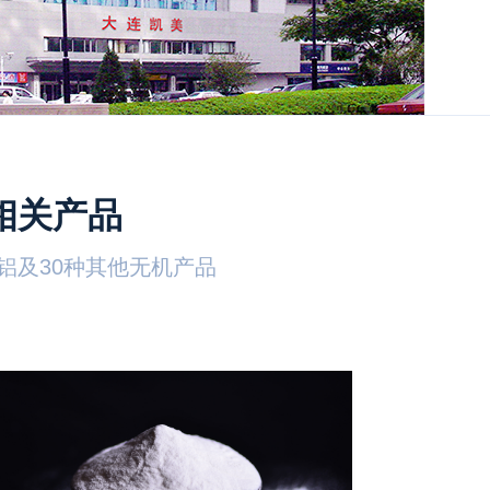
相关产品
铝及30种其他无机产品