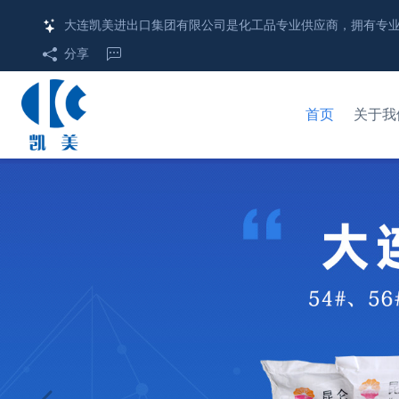
大连凯美进出口集团有限公司是化工品专业供应商，拥有专
分享
首页
关于我