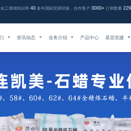
40
3000+
22
业化工领域知识和
多年国际贸易经验，合作客户
订单数量
关于我们
资讯动态
业务介绍
基
们
资讯动态
业务介绍
产品中心
基层党建