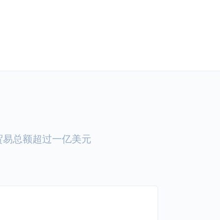
贸易总额超过一亿美元